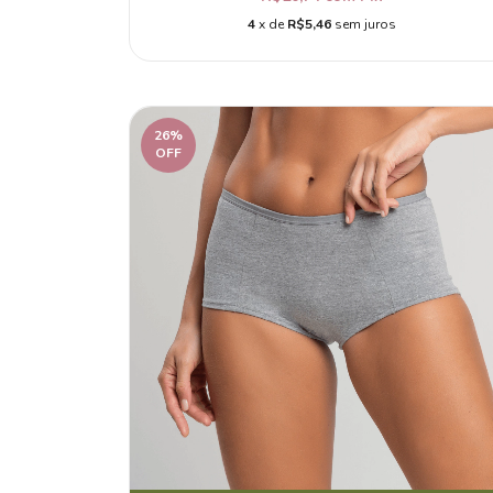
4
x de
R$5,46
sem juros
26
%
OFF