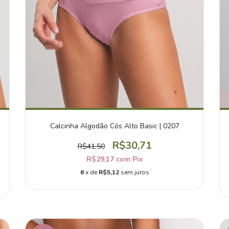
Calcinha Algodão Cós Alto Basic | 0207
R$30,71
R$41,50
R$29,17
com
Pix
6
x de
R$5,12
sem juros