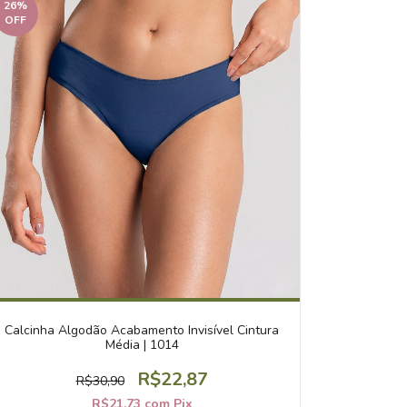
26
%
OFF
Calcinha Algodão Acabamento Invisível Cintura
Média | 1014
R$22,87
R$30,90
R$21,73
com
Pix