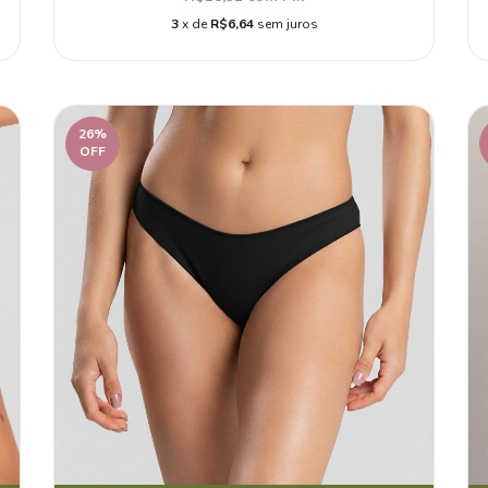
3
x de
R$6,64
sem juros
26
%
OFF