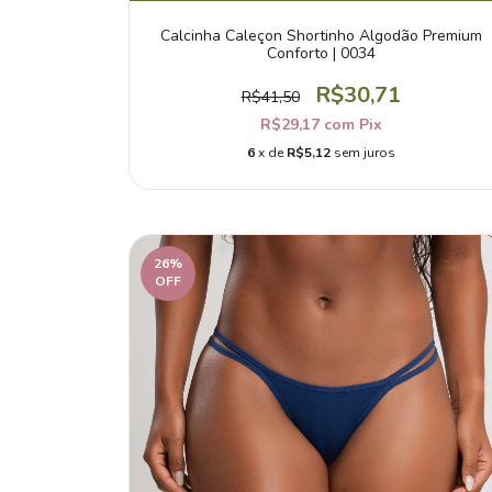
Calcinha Caleçon Shortinho Algodão Premium
Conforto | 0034
R$30,71
R$41,50
R$29,17
com
Pix
6
x de
R$5,12
sem juros
26
%
OFF