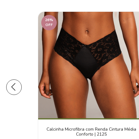
26
%
OFF
bra Cetinete
Calcinha Microfibra com Renda Cintura Média
Conforto | 2125