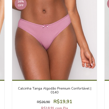
26
%
OFF
Calcinha Tanga Algodão Premium Confortável |
0140
R$19,91
R$26,90
R$18,91
com
Pix