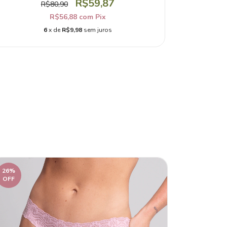
R$59,87
R$80,90
R$56,88
com
Pix
6
x de
R$9,98
sem juros
26
%
OFF