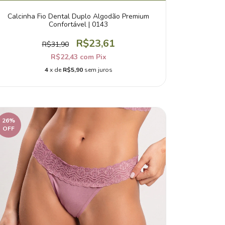
Calcinha Fio Dental Duplo Algodão Premium
Confortável | 0143
R$23,61
R$31,90
R$22,43
com
Pix
4
x de
R$5,90
sem juros
26
%
OFF