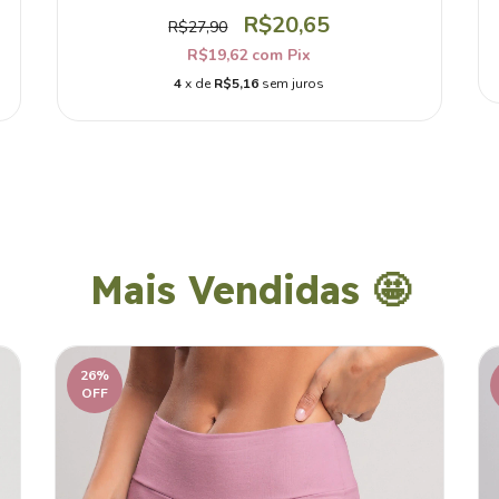
R$20,65
R$27,90
R$19,62
com
Pix
4
x de
R$5,16
sem juros
Mais Vendidas 🤩
26
%
OFF