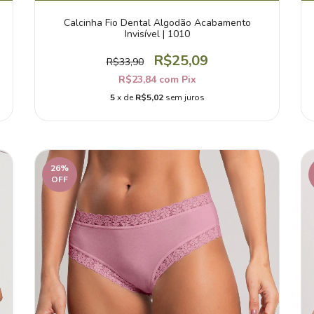
Calcinha Fio Dental Algodão Acabamento
Invisível | 1010
R$25,09
R$33,90
R$23,84
com
Pix
5
x de
R$5,02
sem juros
26
%
OFF