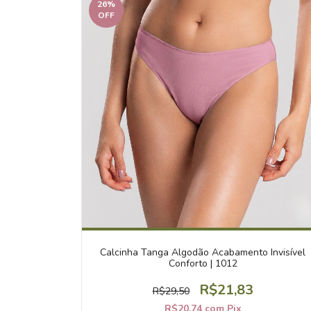
26
%
OFF
Calcinha Tanga Algodão Acabamento Invisível
Conforto | 1012
R$21,83
R$29,50
R$20,74
com
Pix