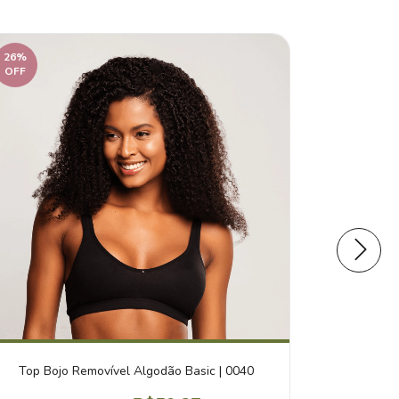
26
%
26
%
OFF
OFF
Top Bojo Removível Algodão Basic | 0040
Calcinha