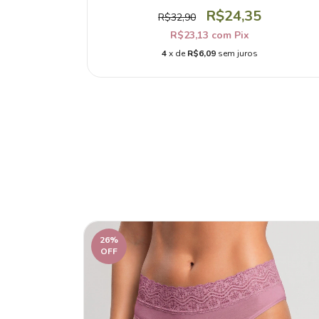
R$24,35
R$32,90
R$23,13
com
Pix
4
x de
R$6,09
sem juros
26
%
OFF