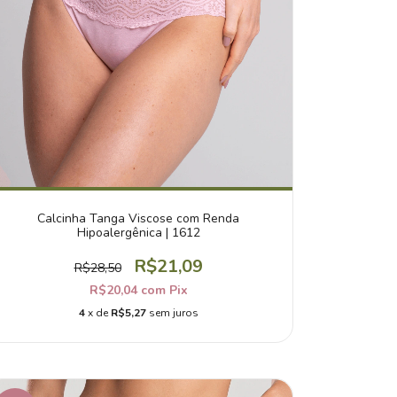
Calcinha Tanga Viscose com Renda
Hipoalergênica | 1612
R$21,09
R$28,50
R$20,04
com
Pix
4
x de
R$5,27
sem juros