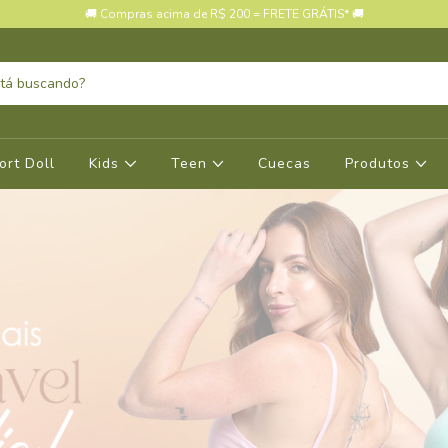
🚚 Compras acima de R$ 200 = FRETE GRÁTIS* 🚚
ort Doll
Kids
Teen
Cuecas
Produtos