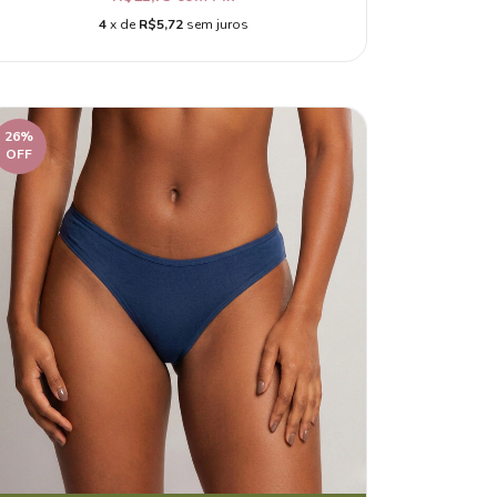
4
x de
R$5,72
sem juros
26
%
OFF