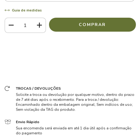
Guia de medidas
Meios de envio
ALTERAR CEP
Entregas para o CEP:
CALCULAR
Faça login
e use seus dados de entrega
Não sei meu CEP
TROCAS / DEVOLUÇÕES
Solicite a troca ou devolução por qualquer motivo, dentro do prazo
de 7 até dias após o recebimento. Para a troca / devolução:
Encaminhado dentro da embalagem original; Sem indícios de uso;
Sem violação da TAG do produto.
Envio Rápido
Sua encomenda será enviada em até 1 dia útil após a confirmação
do pagamento