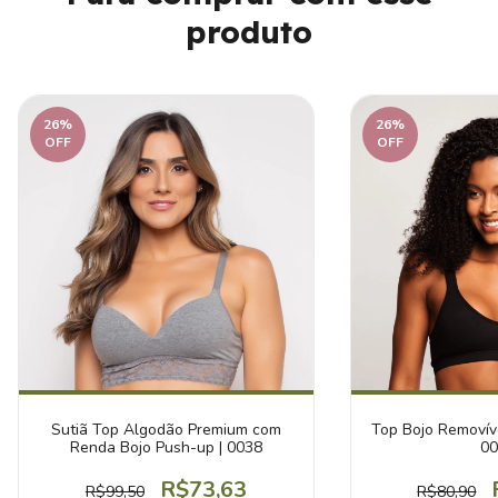
produto
26
%
26
%
OFF
OFF
Sutiã Top Algodão Premium com
Top Bojo Removíve
Renda Bojo Push-up | 0038
00
R$73,63
R$99,50
R$80,90