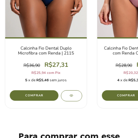
Calcinha Fio Dental Duplo
Calcinha Fio Den
Microfibra com Renda | 2115
com Renda Ci
R$27,31
R$36,90
R$28,90
R$25,94
com
Pix
R$20,3
5
x de
R$5,46
sem juros
4
x de
R$5,
COMPRAR
COMPRAR
Para comprar com esse