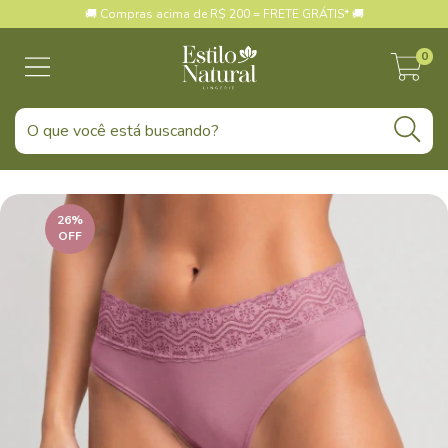
🚚 Compras acima de R$ 200 = FRETE GRÁTIS* 🚚
0
26
%
OFF