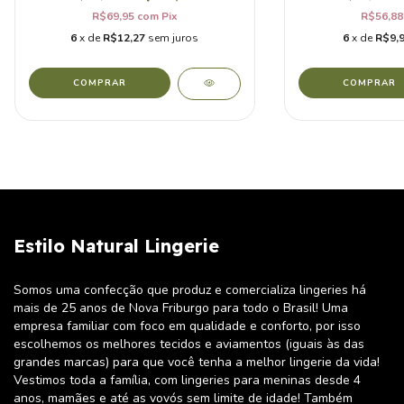
R$69,95
com
Pix
R$56,8
6
x de
R$12,27
sem juros
6
x de
R$9,
COMPRAR
COMPRAR
Estilo Natural Lingerie
Somos uma confecção que produz e comercializa lingeries há
mais de 25 anos de Nova Friburgo para todo o Brasil! Uma
empresa familiar com foco em qualidade e conforto, por isso
escolhemos os melhores tecidos e aviamentos (iguais às das
grandes marcas) para que você tenha a melhor lingerie da vida!
Vestimos toda a família, com lingeries para meninas desde 4
anos, mamães e até as vovós sem limite de idade! Também